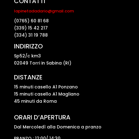
CONTATTI
lapinetadadario@gmail.com
(0765) 60 81 68
(339) 15 42 217
(334) 31 19 788
INDIRIZZO
Sp52/c km3
02049 Torri in Sabina (RI)
DISTANZE
15 minuti casello A1 Ponzano
15 minuti casello A1 Magliano
45 minuti da Roma
ORARI D’APERTURA
Dal Mercoledì alla Domenica a pranzo
PRANZO : 12:00/ 14:30